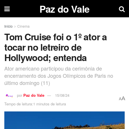
Paz do Vale
Início
Cinema
Tom Cruise foi o 1º ator a
tocar no letreiro de
Hollywood; entenda
Ator americano participou da cerimônia de
encerramento dos Jogos Olímpicos de Paris no
último domingo (11)
por
Paz do Vale
15/08/24
A
A
Tempo de leitura:1 minutos de leitura