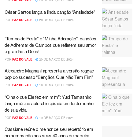
César Santos lança a linda canção “Ansiedade”
POR
PAZ DO VALE
20 DE MARÇO DE 2024
“Tempo de Festa” e “Minha Adoração”, canções
de Adhemar de Campos que refletem seu amor
e gratidão a Deus!
POR
PAZ DO VALE
20 DE MARÇO DE 2024
Alexandre Magnani apresenta a versão reggae
pop do sucesso “Bênçãos Que Não Têm Fim”
POR
PAZ DO VALE
19 DE MARÇO DE 2024
“Olha o que Ele fez em mim”: Yudi Tamashiro
lança música autoral inspirada em testemunho
de sua vida
POR
PAZ DO VALE
19 DE MARÇO DE 2024
Cassiane reúne o melhor de seu repertório em
comemoração aos seus 40 anos de carreira