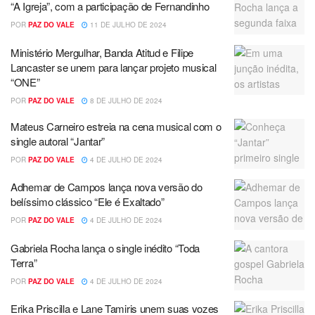
“A Igreja”, com a participação de Fernandinho
POR
PAZ DO VALE
11 DE JULHO DE 2024
Ministério Mergulhar, Banda Atitud e Filipe
Lancaster se unem para lançar projeto musical
“ONE”
POR
PAZ DO VALE
8 DE JULHO DE 2024
Mateus Carneiro estreia na cena musical com o
single autoral “Jantar”
POR
PAZ DO VALE
4 DE JULHO DE 2024
Adhemar de Campos lança nova versão do
belíssimo clássico “Ele é Exaltado”
POR
PAZ DO VALE
4 DE JULHO DE 2024
Gabriela Rocha lança o single inédito “Toda
Terra”
POR
PAZ DO VALE
4 DE JULHO DE 2024
Erika Priscilla e Lane Tamiris unem suas vozes