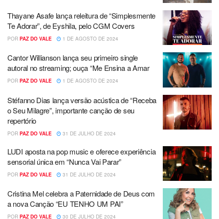
Thayane Asafe lança releitura de “Simplesmente
Te Adorar”, de Eyshila, pelo CGM Covers
POR
PAZ DO VALE
1 DE AGOSTO DE 2024
Cantor Willianson lança seu primeiro single
autoral no streaming; ouça “Me Ensina a Amar
POR
PAZ DO VALE
1 DE AGOSTO DE 2024
Stéfanno Dias lança versão acústica de “Receba
o Seu Milagre”, importante canção de seu
repertório
POR
PAZ DO VALE
31 DE JULHO DE 2024
LUDI aposta na pop music e oferece experiência
sensorial única em “Nunca Vai Parar”
POR
PAZ DO VALE
31 DE JULHO DE 2024
Cristina Mel celebra a Paternidade de Deus com
a nova Canção “EU TENHO UM PAI”
POR
PAZ DO VALE
30 DE JULHO DE 2024