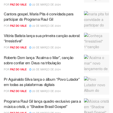
POR
PAZ DO VALE
22 DE MARÇO DE 2024
Cantora gospel, Maria Pita é convidada para
participar do Programa Raul Gil
POR
PAZ DO VALE
22 DE MARÇO DE 2024
Vitória Batista lança sua primeira canção autoral:
“Irresistível”
POR
PAZ DO VALE
20 DE MARÇO DE 2024
Roberto Dom lança “Acalma o Mar”, canção
sobre confiar em Deus na tribulação
POR
PAZ DO VALE
20 DE MARÇO DE 2024
Pr Aguinaldo Silva lança o álbum “Povo Lutador”
em todas as plataformas digitais
POR
PAZ DO VALE
20 DE MARÇO DE 2024
Programa Raul Gil lança quadro exclusivo para a
música cristã, o “Shadow Brasil Gospel”
POR
PAZ DO VALE
20 DE MARÇO DE 2024