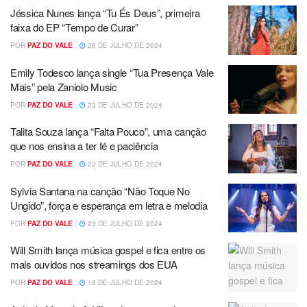
Jéssica Nunes lança “Tu És Deus”, primeira
faixa do EP “Tempo de Curar”
POR
PAZ DO VALE
26 DE JULHO DE 2024
Emily Todesco lança single “Tua Presença Vale
Mais” pela Zaniolo Music
POR
PAZ DO VALE
23 DE JULHO DE 2024
Talita Souza lança “Falta Pouco”, uma canção
que nos ensina a ter fé e paciência
POR
PAZ DO VALE
23 DE JULHO DE 2024
Sylvia Santana na canção “Não Toque No
Ungido”, força e esperança em letra e melodia
POR
PAZ DO VALE
23 DE JULHO DE 2024
Will Smith lança música gospel e fica entre os
mais ouvidos nos streamings dos EUA
POR
PAZ DO VALE
18 DE JULHO DE 2024