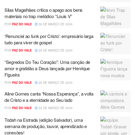
Silas Magalhães critica o apego aos bens
materiais no trap melódico “Louis V”
POR
PAZ DO VALE
26 DE MARÇO DE 2024
‘Renunciei ao funk por Cristo’: empresário larga
tudo para viver de gospel
POR
PAZ DO VALE
26 DE MARÇO DE 2024
“Segredos Do Teu Coração”: Uma canção de
amor e gratidão a Deus lançada por Henrique
Figueira
POR
PAZ DO VALE
26 DE MARÇO DE 2024
Aline Gomes canta “Nossa Esperança”, a volta
de Cristo e a eternidade ao Seu lado
POR
PAZ DO VALE
22 DE MARÇO DE 2024
Todah na Estrada (edição Salvador), uma
semana de produção, louvor, aprendizado e
conexões!