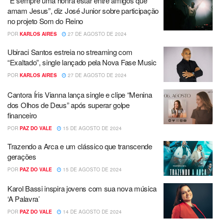
“É sempre uma honra estar entre amigos que
amam Jesus”, diz José Junior sobre participação
no projeto Som do Reino
POR
KARLOS AIRES
27 DE AGOSTO DE 2024
Ubiraci Santos estreia no streaming com
“Exaltado”, single lançado pela Nova Fase Music
POR
KARLOS AIRES
27 DE AGOSTO DE 2024
Cantora Íris Vianna lança single e clipe “Menina
dos Olhos de Deus” após superar golpe
financeiro
POR
PAZ DO VALE
15 DE AGOSTO DE 2024
Trazendo a Arca e um clássico que transcende
gerações
POR
PAZ DO VALE
15 DE AGOSTO DE 2024
Karol Bassi inspira jovens com sua nova música
‘A Palavra’
POR
PAZ DO VALE
14 DE AGOSTO DE 2024