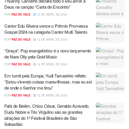
Thuanny Carvalho declara todo o seu amor a
Deus na canção “Carta de Encontro”
POR
PAZ DO VALE
15 DE ABRIL DE 2024
Cantor Edu Silvera vence o Prêmio Promessa
Gospel 2024 na categoria Cantor Multi Talento
POR
PAZ DO VALE
12 DE ABRIL DE 2024
“Graça”: Pop evangelístico é o novo lançamento
de Nara Olly pela Gold Music
POR
PAZ DO VALE
12 DE ABRIL DE 2024
Em turnê pela Europa, Yudi Tamashiro reflete:
“Estou vivendo coisas maravilhosas, mas eu sei
de onde o Senhor me tirou”
POR
PAZ DO VALE
12 DE ABRIL DE 2024
Fafá de Belém, Chico César, Geraldo Azevedo,
Dudu Nobre e Trio Virgulino são as grandes
atrações do 1º Festival Brasileiro de São
Sebastião