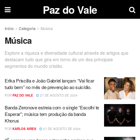
Paz do Vale
Início
Categoria
Música
Música
Explore a riqueza e diversidade cultural através de artigos que
destacam tudo que gira em torno de um dos principais
segmentos do mundo cristão.
Erika Priscilla e João Gabriel lançam “Vai ficar
tudo bem” no mês de prevenção ao suicídio.
POR
PAZ DO VALE
27 DE AGOSTO DE 2024
Banda Zeronove estreia com o single “Escolhi te
Esperar”; música tem produção da banda
Khorus
POR
KARLOS AIRES
27 DE AGOSTO DE 2024