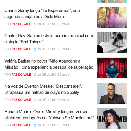
Carina Garay lança “Te Esperamos”, sua
segunda canção pela Gold Music
POR
PAZ DO VALE
30 DE JULHO DE 2024
Cantor Davi Santos estreia carreira musical com
o single “Bad Things”
POR
PAZ DO VALE
29 DE JULHO DE 2024
Valéria Batista no cover “Não Abandone a
Missão”, uma experiência pessoal de superação
POR
PAZ DO VALE
29 DE JULHO DE 2024
Na voz de Everton Mestre, “Descansarei”,
ultrapassa um milhão de plays no Spotify
POR
PAZ DO VALE
29 DE JULHO DE 2024
Renata Marin e Oasis Ministry lançam versão
oficial em português de “Yahweh Se Manifestará”
POR
PAZ DO VALE
26 DE JULHO DE 2024