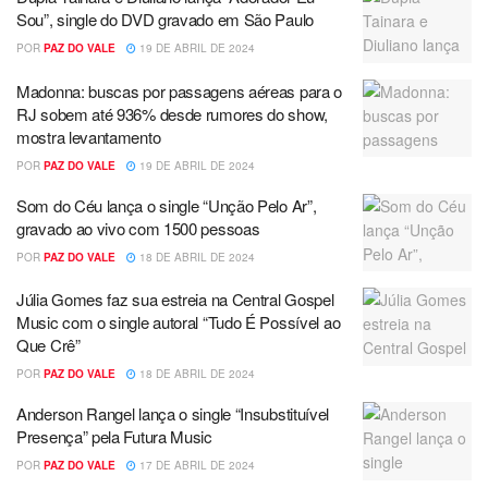
Sou”, single do DVD gravado em São Paulo
POR
PAZ DO VALE
19 DE ABRIL DE 2024
Madonna: buscas por passagens aéreas para o
RJ sobem até 936% desde rumores do show,
mostra levantamento
POR
PAZ DO VALE
19 DE ABRIL DE 2024
Som do Céu lança o single “Unção Pelo Ar”,
gravado ao vivo com 1500 pessoas
POR
PAZ DO VALE
18 DE ABRIL DE 2024
Júlia Gomes faz sua estreia na Central Gospel
Music com o single autoral “Tudo É Possível ao
Que Crê”
POR
PAZ DO VALE
18 DE ABRIL DE 2024
Anderson Rangel lança o single “Insubstituível
Presença” pela Futura Music
POR
PAZ DO VALE
17 DE ABRIL DE 2024