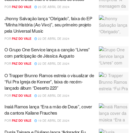
POR
PAZ DO VALE
23 DE ABRIL DE 2024
Jhonny Salvação lança “Obrigado”, faixa do EP
“Minha História (Ao Vivo)”, seu primeiro projeto
pela Universal Music
POR
PAZ DO VALE
22 DE ABRIL DE 2024
O Grupo One Service lança a canção “Livres”
com participação de Jéssica Augusto
POR
PAZ DO VALE
22 DE ABRIL DE 2024
O Trapper Brunno Ramos estreia o visualizar de
“Fui Pra Igreja de Kenner”, faixa do recém-
lançado álbum “Deserto 223”
POR
PAZ DO VALE
22 DE ABRIL DE 2024
Inaiá Ramos lança “Era a mão de Deus”, cover
da cantora Kailane Frauches
POR
PAZ DO VALE
19 DE ABRIL DE 2024
Dupla Tainara e Diuliano lança “Adorador Eu