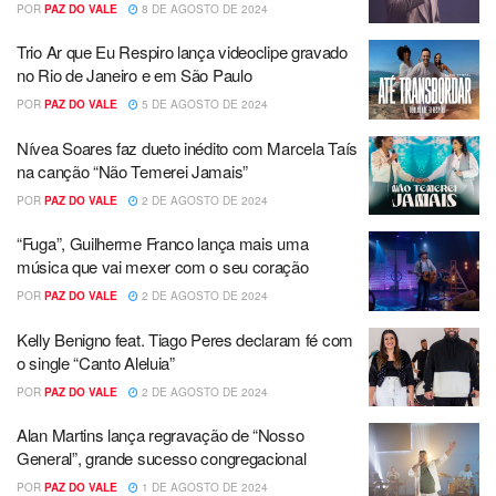
POR
PAZ DO VALE
8 DE AGOSTO DE 2024
Trio Ar que Eu Respiro lança videoclipe gravado
no Rio de Janeiro e em São Paulo
POR
PAZ DO VALE
5 DE AGOSTO DE 2024
Nívea Soares faz dueto inédito com Marcela Taís
na canção “Não Temerei Jamais”
POR
PAZ DO VALE
2 DE AGOSTO DE 2024
“Fuga”, Guilherme Franco lança mais uma
música que vai mexer com o seu coração
POR
PAZ DO VALE
2 DE AGOSTO DE 2024
Kelly Benigno feat. Tiago Peres declaram fé com
o single “Canto Aleluia”
POR
PAZ DO VALE
2 DE AGOSTO DE 2024
Alan Martins lança regravação de “Nosso
General”, grande sucesso congregacional
POR
PAZ DO VALE
1 DE AGOSTO DE 2024