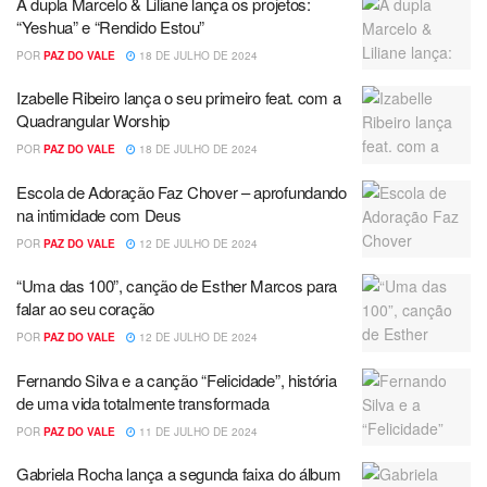
A dupla Marcelo & Liliane lança os projetos:
“Yeshua” e “Rendido Estou”
POR
PAZ DO VALE
18 DE JULHO DE 2024
Izabelle Ribeiro lança o seu primeiro feat. com a
Quadrangular Worship
POR
PAZ DO VALE
18 DE JULHO DE 2024
Escola de Adoração Faz Chover – aprofundando
na intimidade com Deus
POR
PAZ DO VALE
12 DE JULHO DE 2024
“Uma das 100”, canção de Esther Marcos para
falar ao seu coração
POR
PAZ DO VALE
12 DE JULHO DE 2024
Fernando Silva e a canção “Felicidade”, história
de uma vida totalmente transformada
POR
PAZ DO VALE
11 DE JULHO DE 2024
Gabriela Rocha lança a segunda faixa do álbum