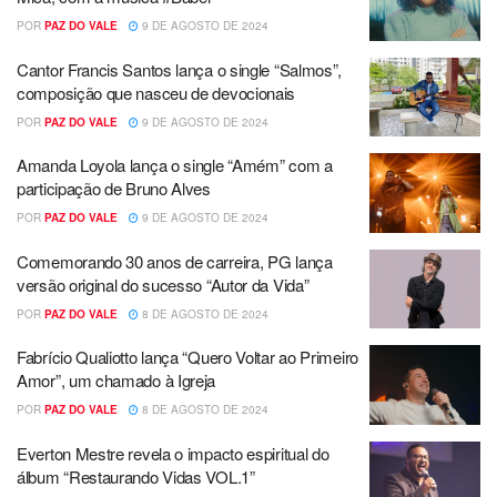
POR
PAZ DO VALE
9 DE AGOSTO DE 2024
Cantor Francis Santos lança o single “Salmos”,
composição que nasceu de devocionais
POR
PAZ DO VALE
9 DE AGOSTO DE 2024
Amanda Loyola lança o single “Amém” com a
participação de Bruno Alves
POR
PAZ DO VALE
9 DE AGOSTO DE 2024
Comemorando 30 anos de carreira, PG lança
versão original do sucesso “Autor da Vida”
POR
PAZ DO VALE
8 DE AGOSTO DE 2024
Fabrício Qualiotto lança “Quero Voltar ao Primeiro
Amor”, um chamado à Igreja
POR
PAZ DO VALE
8 DE AGOSTO DE 2024
Everton Mestre revela o impacto espiritual do
álbum “Restaurando Vidas VOL.1”