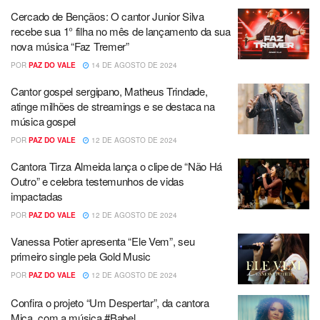
Cercado de Bençãos: O cantor Junior Silva
recebe sua 1° filha no mês de lançamento da sua
nova música “Faz Tremer”
POR
PAZ DO VALE
14 DE AGOSTO DE 2024
Cantor gospel sergipano, Matheus Trindade,
atinge milhões de streamings e se destaca na
música gospel
POR
PAZ DO VALE
12 DE AGOSTO DE 2024
Cantora Tirza Almeida lança o clipe de “Não Há
Outro” e celebra testemunhos de vidas
impactadas
POR
PAZ DO VALE
12 DE AGOSTO DE 2024
Vanessa Potier apresenta “Ele Vem”, seu
primeiro single pela Gold Music
POR
PAZ DO VALE
12 DE AGOSTO DE 2024
Confira o projeto “Um Despertar”, da cantora
Mica, com a música #Babel