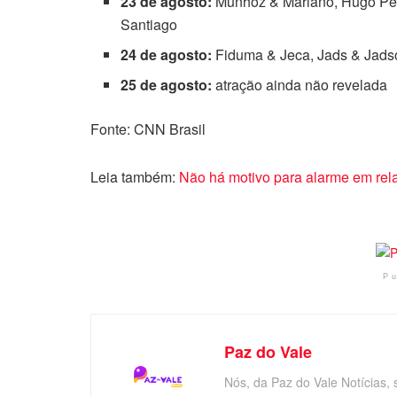
23 de agosto:
Munhoz & Mariano, Hugo Pen
Santiago
24 de agosto:
Fiduma & Jeca, Jads & Jads
25 de agosto:
atração ainda não revelada
Fonte: CNN Brasil
Leia também:
Não há motivo para alarme em rel
P
Paz do Vale
Nós, da Paz do Vale Notícias, 