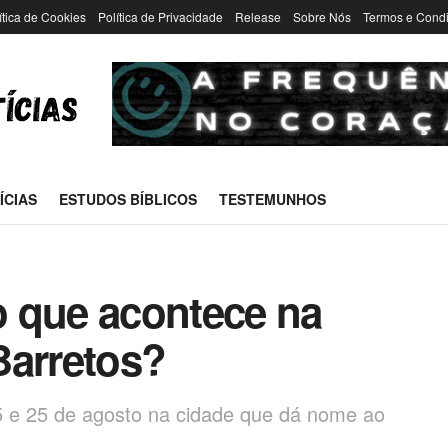
ítica de Cookies
Política de Privacidade
Release
Sobre Nós
Termos e Cond
ÍCIAS
ESTUDOS BÍBLICOS
TESTEMUNHOS
 que acontece na
Barretos?
15 e 25 de agosto na cidade que dá nome ao