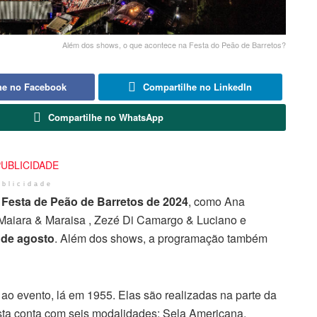
Além dos shows, o que acontece na Festa do Peão de Barretos?
he no Facebook
Compartilhe no LinkedIn
Compartilhe no WhatsApp
ublicidade
a
Festa de Peão de Barretos de 2024
, como Ana
 Maiara & Maraisa , Zezé Di Camargo & Luciano e
 de agosto
. Além dos shows, a programação também
ao evento, lá em 1955. Elas são realizadas na parte da
sta conta com seis modalidades: Sela Americana,