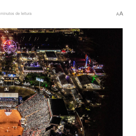
minutos de leitura
A
A