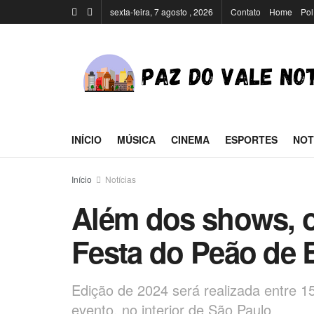
sexta-feira, 7 agosto , 2026
Contato
Home
Pol
INÍCIO
MÚSICA
CINEMA
ESPORTES
NOT
Início
Notícias
Além dos shows, o
Festa do Peão de 
Edição de 2024 será realizada entre 
evento, no interior de São Paulo