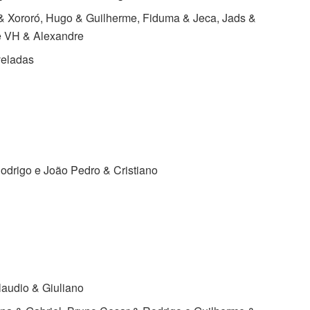
& Xororó, Hugo & Guilherme, Fiduma & Jeca, Jads &
e VH & Alexandre
veladas
Rodrigo e João Pedro & Cristiano
laudio & Giuliano