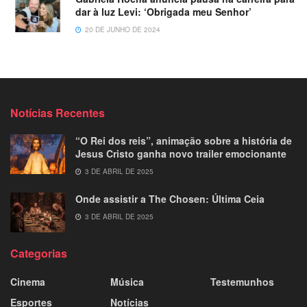
dar à luz Levi: ‘Obrigada meu Senhor’
20 DE JUNHO DE 2024
Notícias Recentes
“O Rei dos reis”, animação sobre a história de
Jesus Cristo ganha novo trailer emocionante
3 DE ABRIL DE 2025
Onde assistir a The Chosen: Última Ceia
3 DE ABRIL DE 2025
Categorias
Cinema
Música
Testemunhos
Esportes
Notícias