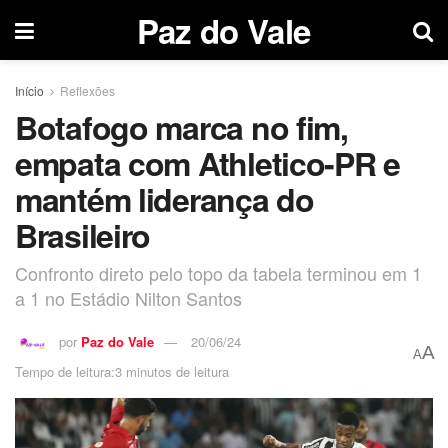
Paz do Vale
Início
Reflexões
Botafogo marca no fim,
empata com Athletico-PR e
mantém liderança do
Brasileiro
Confronto direto pelo topo da tabela terminou em 1
a 1 no Estádio Nilton Santos
por
Paz do Vale
20/06/24
A
A
Tempo de leitura:3 minutos de leitura