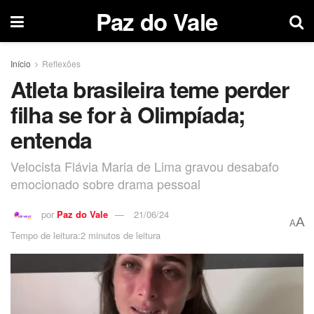
Paz do Vale
Início
Reflexões
Atleta brasileira teme perder
filha se for à Olimpíada;
entenda
Velocista Flávia Maria de Lima gravou desabafo
emocionado sobre drama pessoal
por
Paz do Vale
21/06/24
A
A
Tempo de leitura:2 minutos de leitura