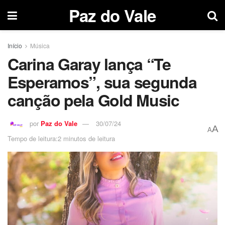
Paz do Vale
Início
Música
Carina Garay lança “Te
Esperamos”, sua segunda
canção pela Gold Music
por
Paz do Vale
30/07/24
A
A
Tempo de leitura:2 minutos de leitura