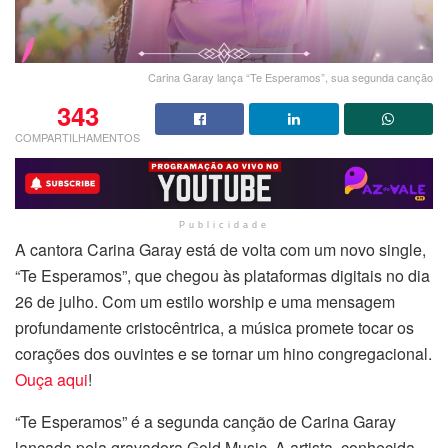
Carina Garay lança “Te Esperamos”, sua segunda canção
343
COMPARTILHAMENTOS
Publicidade
A cantora Carina Garay está de volta com um novo single,
“Te Esperamos”, que chegou às plataformas digitais no dia
26 de julho. Com um estilo worship e uma mensagem
profundamente cristocêntrica, a música promete tocar os
corações dos ouvintes e se tornar um hino congregacional.
Ouça aqui
!
“Te Esperamos” é a segunda canção de Carina Garay
lançada pela gravadora Gold Music. A artista, conhecida