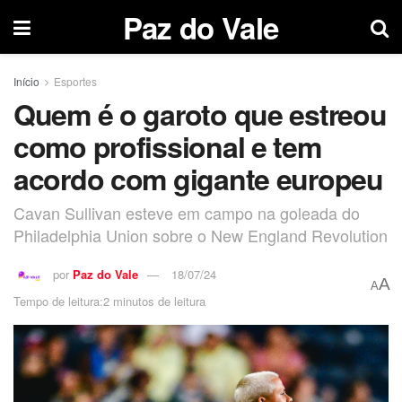
Paz do Vale
Início
Esportes
Quem é o garoto que estreou
como profissional e tem
acordo com gigante europeu
Cavan Sullivan esteve em campo na goleada do
Philadelphia Union sobre o New England Revolution
por
Paz do Vale
18/07/24
A
A
Tempo de leitura:2 minutos de leitura