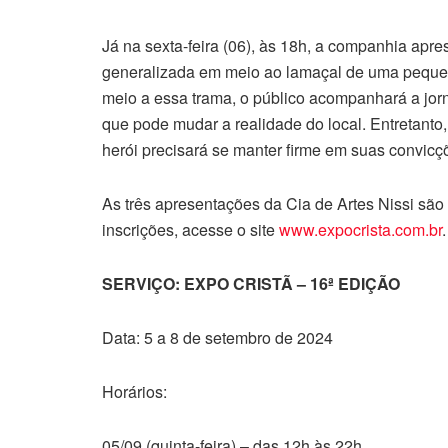
Já na sexta-feira (06), às 18h, a companhia ap
generalizada em meio ao lamaçal de uma pequen
meio a essa trama, o público acompanhará a jor
que pode mudar a realidade do local. Entretanto
herói precisará se manter firme em suas convicçõ
As três apresentações da Cia de Artes Nissi são 
inscrições, acesse o site
www.expocrista.com.br
.
SERVIÇO: EXPO CRISTÃ – 16ª EDIÇÃO
Data: 5 a 8 de setembro de 2024
Horários:
05/09 (quinta-feira) – das 12h às 22h