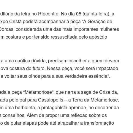
ório da feira no Riocentro. No dia 05 (quinta-feira), a
 Expo Cristã poderá acompanhar a peça “A Geração de
 Dorcas, considerada uma das mais importantes mulheres
om costura e por ter sido ressuscitada pelo apóstolo
o a uma caótica dúvida, precisam escolher a quem devem
nova costura do futuro. Nessa peça, você será impactado
a voltar seus olhos para a sua verdadeira essência”.
tada a peça “Metamorfose”, que narra a saga de Crizelda,
iada pelo pai para Casulópolis – a Terra da Metamorfose.
m uma borboleta, a protagonista aprende, no decorrer da
os conselhos. Além de propor uma reflexão sobre os
o de pular etapas pode até atrapalhar a transformação