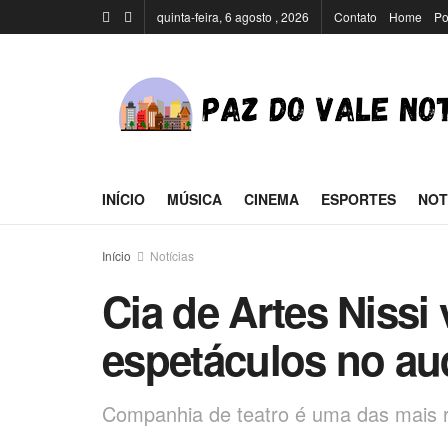
quinta-feira, 6 agosto , 2026
Contato
Home
Po
INÍCIO
MÚSICA
CINEMA
ESPORTES
NOT
Início
Notícias
Cia de Artes Nissi 
espetáculos no aud
Companhia de teatro é uma das mais r