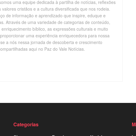
somos uma equipe dedicada à partilha de notícias, reflexões
alores cristãos e a cultura diversificada que nos rodeia.
aço de informação e aprendizado que inspire, eduque e
vas. Através de uma variedade de categorias de conteúdo,
enriquecimento bíblico, as expressões culturais e muito
 proporcionar uma experiência enriquecedora para nossa
-se a nós nessa jornada de descoberta e crescimento
compartilhadas aqui no Paz do Vale Notícias.
Categorias
M