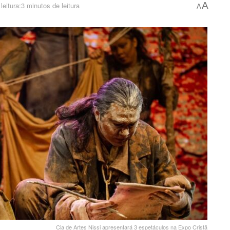
A
eitura:3 minutos de leitura
A
Cia de Artes Nissi apresentará 3 espetáculos na Expo Cristã