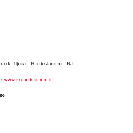
h
ra da Tijuca – Rio de Janeiro – RJ
e:
www.expocrista.com.br
S: