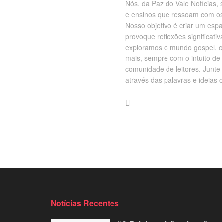
Nós, da Paz do Vale Notícias, 
e ensinos que ressoam com os v
Nosso objetivo é criar um esp
provoque reflexões significati
exploramos o mundo gospel, o 
mais, sempre com o intuito de
comunidade de leitores. Junte
através das palavras e ideias 
Notícias Recentes