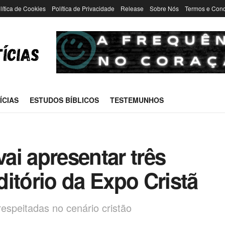
lítica de Cookies
Política de Privacidade
Release
Sobre Nós
Termos e Con
ÍCIAS
ESTUDOS BÍBLICOS
TESTEMUNHOS
vai apresentar três
itório da Expo Cristã
espeitadas no cenário cristão