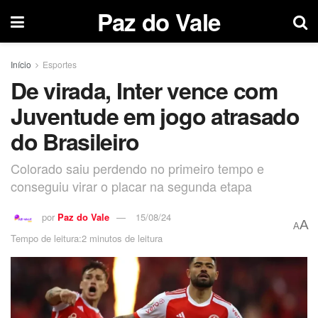
Paz do Vale
Início
Esportes
De virada, Inter vence com
Juventude em jogo atrasado
do Brasileiro
Colorado saiu perdendo no primeiro tempo e
conseguiu virar o placar na segunda etapa
por
Paz do Vale
15/08/24
A
A
Tempo de leitura:2 minutos de leitura