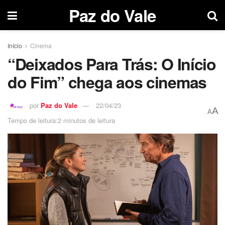
Paz do Vale
Início
Cinema
“Deixados Para Trás: O Início
do Fim” chega aos cinemas
por
Paz do Vale
22/04/23
A
A
Tempo de leitura:2 minutos de leitura