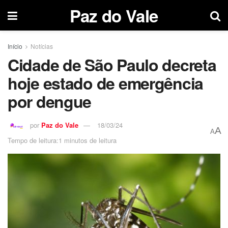
Paz do Vale
Início
Notícias
Cidade de São Paulo decreta
hoje estado de emergência
por dengue
por
Paz do Vale
18/03/24
A
A
Tempo de leitura:1 minutos de leitura