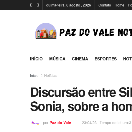
quinta-feira, 6 agosto , 2026
Contato
Home
Po
INÍCIO
MÚSICA
CINEMA
ESPORTES
NOT
Início
Notícias
Discursão entre Sil
Sonia, sobre a ho
por
Paz do Vale
23/04/23
Tempo de leitura:3 