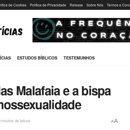
lítica de Cookies
Política de Privacidade
Release
Sobre Nós
Termos e Con
ÍCIAS
ESTUDOS BÍBLICOS
TESTEMUNHOS
as Malafaia e a bispa
mossexualidade
minutos de leitura
A
A