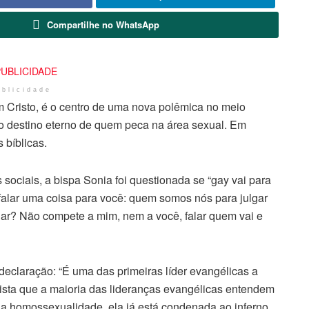
Compartilhe no WhatsApp
ublicidade
 Cristo, é o centro de uma nova polêmica no meio
o destino eterno de quem peca na área sexual. Em
 bíblicas.
sociais, a bispa Sonia foi questionada se “gay vai para
falar uma coisa para você: quem somos nós para julgar
ar? Não compete a mim, nem a você, falar quem vai e
 declaração: “É uma das primeiras líder evangélicas a
vista que a maioria das lideranças evangélicas entendem
a homossexualidade, ela já está condenada ao inferno.