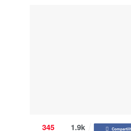
345
1.9k
Compartil