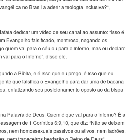
ngélica no Brasil a aderir a teologia inclusiva?”,
lafaia dedicar um vídeo de seu canal ao assunto: “Isso é
 Evangelho falsificado, mentiroso, negando os
o quem vai para o céu ou para o inferno, mas eu declaro
ai para o inferno”, disse ele.
gundo a Bíblia, e é isso que eu prego, é isso que eu
 gente que falsifica o Evangelho para dar uma de bacana
ou, enfatizando seu posicionamento oposto ao da bispa
á na Palavra de Deus. Quem é que vai para o inferno? É a
a passagem de 1 Coríntios 6:9,10, que diz: “Não se deixem
eros, nem homossexuais passivos ou ativos, nem ladrões,
es, nem trapaceiros herdarão o Reino de Deus”.