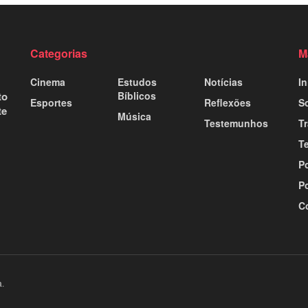
Categorias
M
Cinema
Estudos
Notícias
In
to
Bíblicos
Esportes
Reflexões
S
te
Música
Testemunhos
T
T
Po
Po
C
a
.