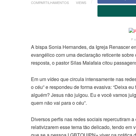
COMPARTILHAMENTOS
VIEWS
P
A bispa Sonia Hernandes, da Igreja Renascer em
evangélico com uma declaração reticente sobre 
resposta, o pastor Silas Malafaia citou passagens
Em um vídeo que circula intensamente nas redes 
o céu” e respondeu de forma evasiva: “Deixa eu 
alguém? Jesus não julgou. Eu e você vamos julg
quem não vai para o céu”.
Diversos perfis nas redes sociais repercutiram a
relativizarem esse tema tão delicado, tendo em 
que se a pessoa LGBTQUIPN+ viver na prática d