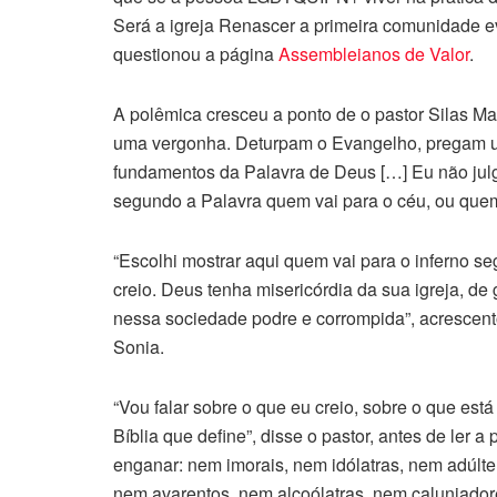
Será a igreja Renascer a primeira comunidade eva
questionou a página
Assembleianos de Valor
.
A polêmica cresceu a ponto de o pastor Silas Ma
uma vergonha. Deturpam o Evangelho, pregam um
fundamentos da Palavra de Deus […] Eu não julg
segundo a Palavra quem vai para o céu, ou quem v
“Escolhi mostrar aqui quem vai para o inferno se
creio. Deus tenha misericórdia da sua igreja, de
nessa sociedade podre e corrompida”, acrescent
Sonia.
“Vou falar sobre o que eu creio, sobre o que est
Bíblia que define”, disse o pastor, antes de ler 
enganar: nem imorais, nem idólatras, nem adúlt
nem avarentos, nem alcoólatras, nem caluniador