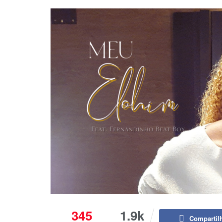
345
1.9k
Compartil