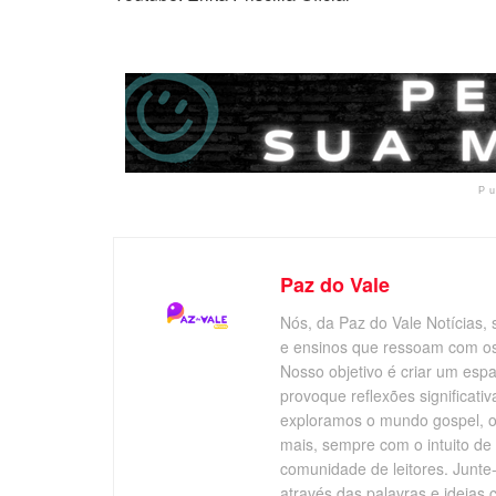
P
Paz do Vale
Nós, da Paz do Vale Notícias, 
e ensinos que ressoam com os v
Nosso objetivo é criar um esp
provoque reflexões significati
exploramos o mundo gospel, o 
mais, sempre com o intuito de
comunidade de leitores. Junte
através das palavras e ideias 