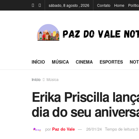
sábado, 8 agosto , 2026
Contato
Home
Políti
INÍCIO
MÚSICA
CINEMA
ESPORTES
NOT
Início
Música
Erika Priscilla la
dia do seu anivers
por
Paz do Vale
26/01/24
Tempo de leitura:3 