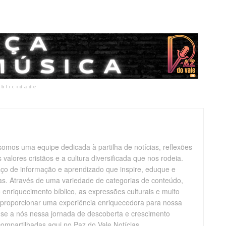
ublicidade
somos uma equipe dedicada à partilha de notícias, reflexões
alores cristãos e a cultura diversificada que nos rodeia.
aço de informação e aprendizado que inspire, eduque e
vas. Através de uma variedade de categorias de conteúdo,
enriquecimento bíblico, as expressões culturais e muito
 proporcionar uma experiência enriquecedora para nossa
-se a nós nessa jornada de descoberta e crescimento
compartilhadas aqui no Paz do Vale Notícias.