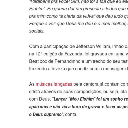
“Parabéns pra você! Sim, não foi a toa que eu es
Elohim”. Eu queria dar um presente a todos qu
pra mim como “a oferta da viúva” que deu tudo q
Porque a voz que Deus me deu é o meu melhor, e 
sociais.
Com a participação de Jefferson Wiliam, irmão d
na 12ª edição da Fazenda, foi gravada em uma ve
Beat box de Fernandinho e um trecho do seu test
trazendo a leveza que condiz com a mensagem t
As
músicas lançadas
pela cantora já contam com
cristã através de suas composições, ou seja, ela
com Deus.
“
Lançar “Meu Elohim” foi um sonho re
apaixonei e não via a hora de gravar e fazer as 
conta.
o Deus supremo”
,