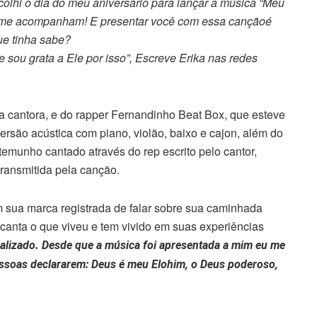
colhi o dia do meu aniversário para lançar a música “Meu
e me acompanham! E presentar você com essa cançãoé
ue tinha sabe?
sou grata a Ele por isso”, Escreve Erika nas redes
a cantora, e do rapper Fernandinho Beat Box, que esteve
rsão acústica com piano, violão, baixo e cajon, além do
emunho cantado através do rep escrito pelo cantor,
ransmitida pela canção.
 sua marca registrada de falar sobre sua caminhada
 canta o que viveu e tem vivido em suas experiências
alizado. Desde que a música foi apresentada a mim eu me
pessoas declararem: Deus é meu Elohim, o Deus poderoso,