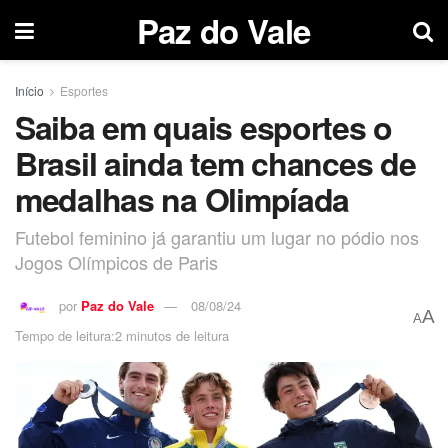
Paz do Vale
Início
Esportes
Saiba em quais esportes o
Brasil ainda tem chances de
medalhas na Olimpíada
Futebol feminino já garantiu um lugar no pódio nos
Jogos Olímpicos de Paris
por
Paz do Vale
08/08/24
A
A
Tempo de leitura:2 minutos de leitura