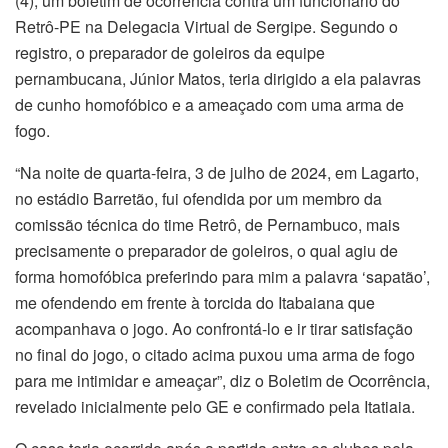
(4), um boletim de ocorrência contra um funcionário do
Retrô-PE na Delegacia Virtual de Sergipe. Segundo o
registro, o preparador de goleiros da equipe
pernambucana, Júnior Matos, teria dirigido a ela palavras
de cunho homofóbico e a ameaçado com uma arma de
fogo.
“Na noite de quarta-feira, 3 de julho de 2024, em Lagarto,
no estádio Barretão, fui ofendida por um membro da
comissão técnica do time Retrô, de Pernambuco, mais
precisamente o preparador de goleiros, o qual agiu de
forma homofóbica preferindo para mim a palavra ‘sapatão’,
me ofendendo em frente à torcida do Itabaiana que
acompanhava o jogo. Ao confrontá-lo e ir tirar satisfação
no final do jogo, o citado acima puxou uma arma de fogo
para me intimidar e ameaçar”, diz o Boletim de Ocorrência,
revelado inicialmente pelo GE e confirmado pela Itatiaia.