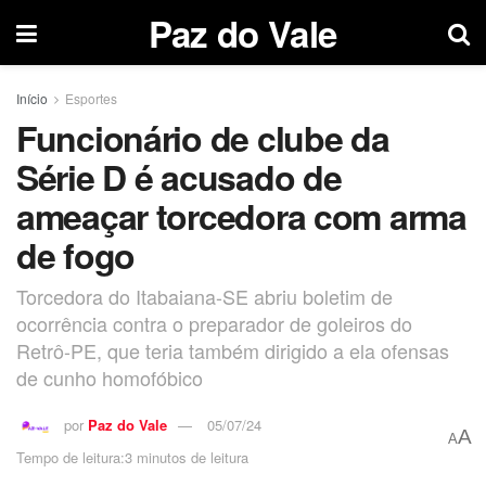
Paz do Vale
Início
Esportes
Funcionário de clube da
Série D é acusado de
ameaçar torcedora com arma
de fogo
Torcedora do Itabaiana-SE abriu boletim de
ocorrência contra o preparador de goleiros do
Retrô-PE, que teria também dirigido a ela ofensas
de cunho homofóbico
por
Paz do Vale
05/07/24
A
A
Tempo de leitura:3 minutos de leitura