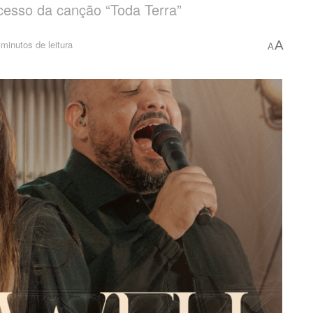
cesso da canção “Toda Terra”
minutos de leitura
A
A