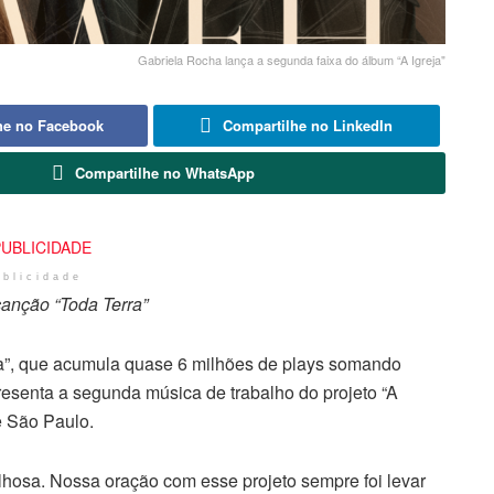
Gabriela Rocha lança a segunda faixa do álbum “A Igreja"
he no Facebook
Compartilhe no LinkedIn
Compartilhe no WhatsApp
ublicidade
anção “Toda Terra”
ra”, que acumula quase 6 milhões de plays somando
resenta a segunda música de trabalho do projeto “A
e São Paulo.
lhosa. Nossa oração com esse projeto sempre foi levar