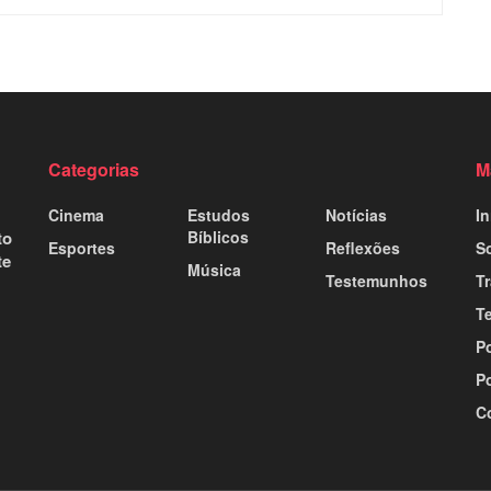
Categorias
M
Cinema
Estudos
Notícias
In
to
Bíblicos
Esportes
Reflexões
S
te
Música
Testemunhos
T
T
Po
Po
C