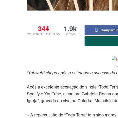
344
1.9k
Compartil
COMPARTILHAMENTOS
VIEWS
P
“Yahweh” chega após o estrondoso sucesso da c
Após a excelente aceitação do single “Toda Ter
Spotify e YouTube, a cantora Gabriela Rocha ap
Igreja”, gravado ao vivo na Catedral Metodista d
– A repercussão de “Toda Terra” tem sido maravi