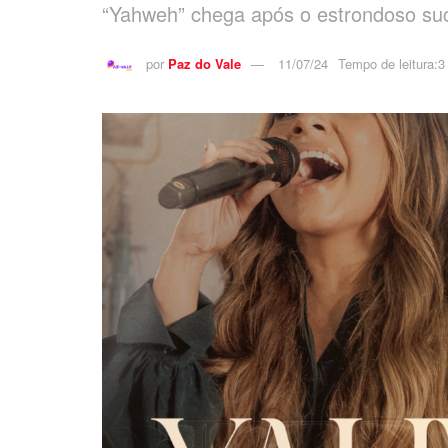
“Yahweh” chega após o estrondoso su
por
Paz do Vale
11/07/24
Tempo de leitura:3 