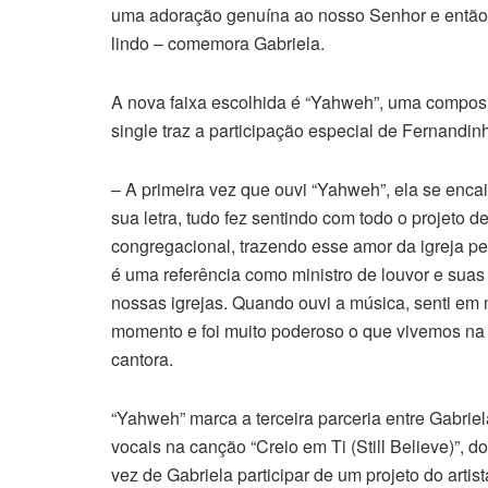
uma adoração genuína ao nosso Senhor e então v
lindo – comemora Gabriela.
A nova faixa escolhida é “Yahweh”, uma compo
single traz a participação especial de Fernandin
– A primeira vez que ouvi “Yahweh”, ela se encai
sua letra, tudo fez sentindo com todo o projeto
congregacional, trazendo esse amor da igreja pe
é uma referência como ministro de louvor e su
nossas igrejas. Quando ouvi a música, senti em 
momento e foi muito poderoso o que vivemos na
cantora.
“Yahweh” marca a terceira parceria entre Gabrie
vocais na canção “Creio em Ti (Still Believe)”, d
vez de Gabriela participar de um projeto do arti