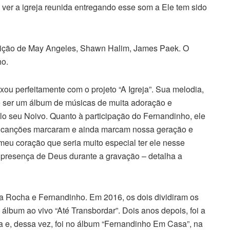
er a igreja reunida entregando esse som a Ele tem sido
sição de May Angeles, Shawn Halim, James Paek. O
ho.
xou perfeitamente com o projeto “A Igreja”. Sua melodia,
 de ser um álbum de músicas de muita adoração e
lo seu Noivo. Quanto à participação do Fernandinho, ele
as canções marcaram e ainda marcam nossa geração e
meu coração que seria muito especial ter ele nesse
 presença de Deus durante a gravação – detalha a
la Rocha e Fernandinho. Em 2016, os dois dividiram os
o álbum ao vivo “Até Transbordar”. Dois anos depois, foi a
sta e, dessa vez, foi no álbum “Fernandinho Em Casa”, na