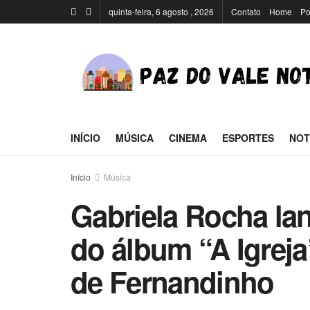
quinta-feira, 6 agosto , 2026
Contato
Home
Po
INÍCIO
MÚSICA
CINEMA
ESPORTES
NOT
Início
Música
Gabriela Rocha la
do álbum “A Igreja
de Fernandinho