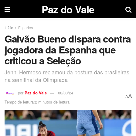
Paz do Vale
Início
Esportes
Galvão Bueno dispara contra
jogadora da Espanha que
criticou a Seleção
Jenni Hermoso reclamou da postura das brasileiras
na semifinal da Olimpíada
por
Paz do Vale
08/08/24
A
A
Tempo de leitura:2 minutos de leitura