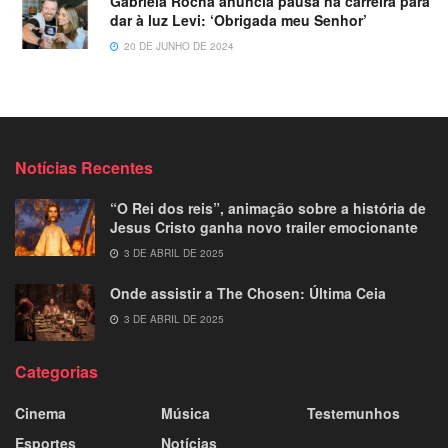
Gabriela Rocha anuncia pausa na carreira para
dar à luz Levi: ‘Obrigada meu Senhor’
20 DE JUNHO DE 2024
Notícias Recentes
“O Rei dos reis”, animação sobre a história de
Jesus Cristo ganha novo trailer emocionante
3 DE ABRIL DE 2025
Onde assistir a The Chosen: Última Ceia
3 DE ABRIL DE 2025
Categorias
Cinema
Música
Testemunhos
Esportes
Notícias