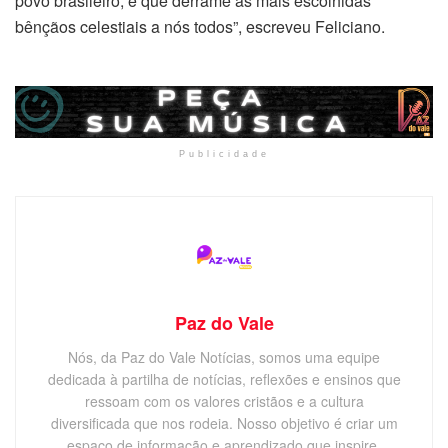
povo brasileiro, e que derrame as mais escolhidas
bênçãos celestiais a nós todos”, escreveu Feliciano.
Publicidade
Paz do Vale
Nós, da Paz do Vale Notícias, somos uma equipe
dedicada à partilha de notícias, reflexões e ensinos que
ressoam com os valores cristãos e a cultura
diversificada que nos rodeia. Nosso objetivo é criar um
espaço de informação e aprendizado que inspire,