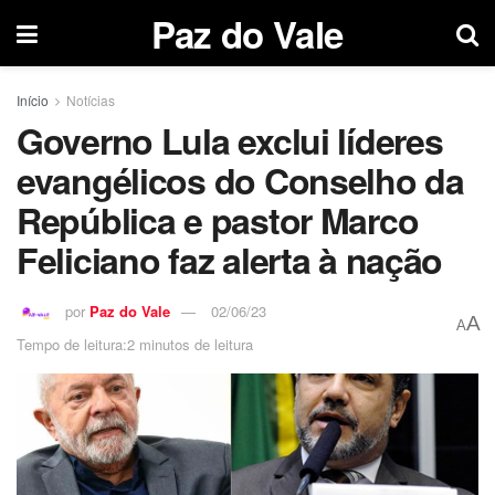
Paz do Vale
Início
Notícias
Governo Lula exclui líderes
evangélicos do Conselho da
República e pastor Marco
Feliciano faz alerta à nação
por
Paz do Vale
02/06/23
A
A
Tempo de leitura:2 minutos de leitura