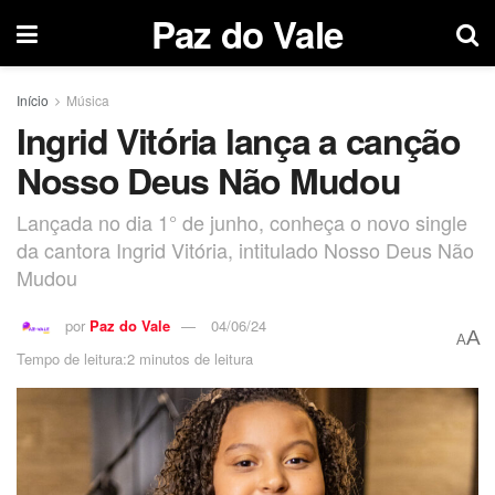
Paz do Vale
Início
Música
Ingrid Vitória lança a canção
Nosso Deus Não Mudou
Lançada no dia 1° de junho, conheça o novo single
da cantora Ingrid Vitória, intitulado Nosso Deus Não
Mudou
por
Paz do Vale
04/06/24
A
A
Tempo de leitura:2 minutos de leitura