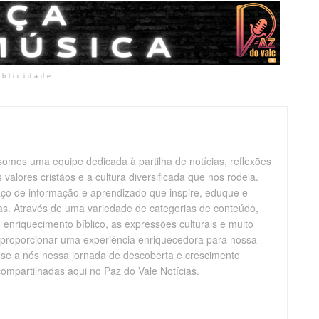
ublicidade
somos uma equipe dedicada à partilha de notícias, reflexões
alores cristãos e a cultura diversificada que nos rodeia.
aço de informação e aprendizado que inspire, eduque e
vas. Através de uma variedade de categorias de conteúdo,
enriquecimento bíblico, as expressões culturais e muito
 proporcionar uma experiência enriquecedora para nossa
-se a nós nessa jornada de descoberta e crescimento
compartilhadas aqui no Paz do Vale Notícias.