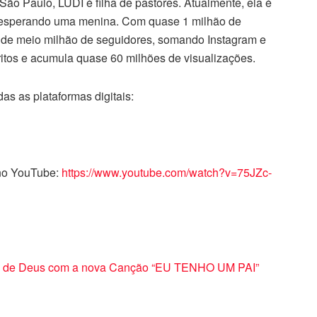
São Paulo, LUDI é filha de pastores. Atualmente, ela é
á esperando uma menina. Com quase 1 milhão de
s de meio milhão de seguidores, somando Instagram e
ritos e acumula quase 60 milhões de visualizações.
as as plataformas digitais:
 no YouTube:
https://www.youtube.com/watch?v=75JZc-
ade de Deus com a nova Canção “EU TENHO UM PAI”