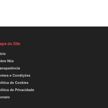
apa do Site
ício
obre Nós
ransparência
ermos e Condições
lítica de Cookies
lítica de Privacidade
ontato