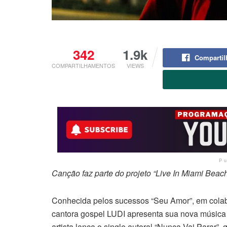
342
1.9k
Compartil
COMPARTILHAMENTOS
VIEWS
P
Canção faz parte do projeto “Live In Miami Beac
Conhecida pelos sucessos “Seu Amor”, em colab
cantora gospel LUDI apresenta sua nova música 
artista lança o single autoral “Nunca Vai Parar”, 