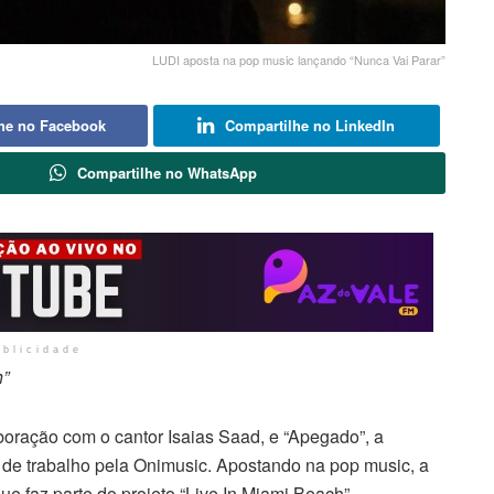
LUDI aposta na pop music lançando “Nunca Vai Parar”
he no Facebook
Compartilhe no LinkedIn
Compartilhe no WhatsApp
ublicidade
h”
oração com o cantor Isaias Saad, e “Apegado”, a
de trabalho pela Onimusic. Apostando na pop music, a
que faz parte do projeto “Live In Miami Beach”.