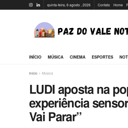
quinta-feira, 6 agosto , 2026
Contato
Home
P
INÍCIO
MÚSICA
CINEMA
ESPORTES
NOT
Início
Música
LUDI aposta na po
experiência senso
Vai Parar”