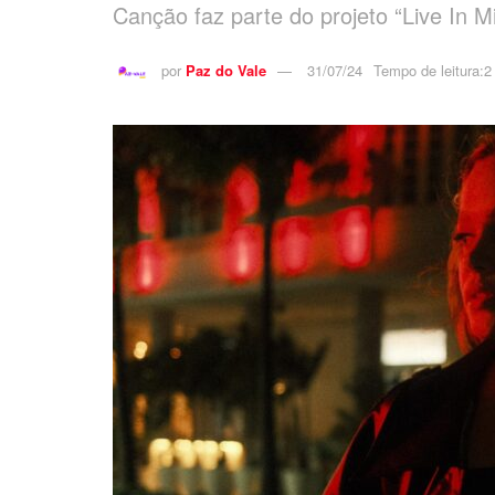
Canção faz parte do projeto “Live In 
por
Paz do Vale
31/07/24
Tempo de leitura:2 