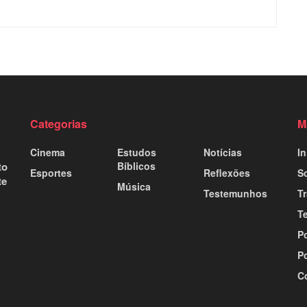
Categorias
M
Cinema
Estudos
Notícias
In
to
Bíblicos
Esportes
Reflexões
S
te
Música
Testemunhos
T
T
Po
Po
C