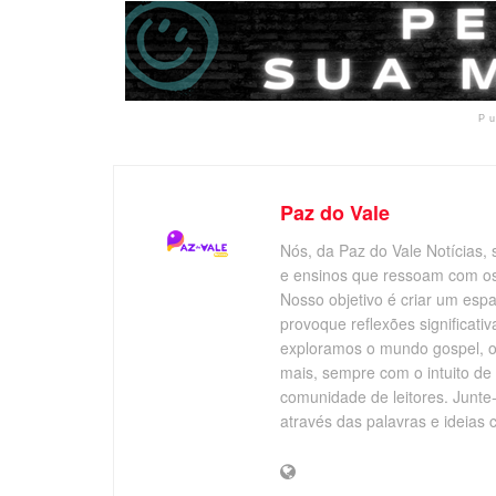
P
Paz do Vale
Nós, da Paz do Vale Notícias, 
e ensinos que ressoam com os v
Nosso objetivo é criar um esp
provoque reflexões significati
exploramos o mundo gospel, o 
mais, sempre com o intuito de
comunidade de leitores. Junte
através das palavras e ideias 