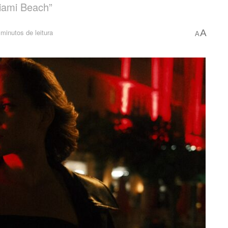
Miami Beach”
minutos de leitura
A
A