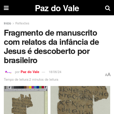
Paz do Vale
Início
Reflexões
Fragmento de manuscrito
com relatos da infância de
Jesus é descoberto por
brasileiro
por
Paz do Vale
18/06/24
A
A
Tempo de leitura:2 minutos de leitura