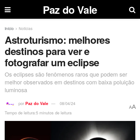
Paz do Vale
Início
Notícias
Astroturismo: melhores
destinos para ver e
fotografar um eclipse
Os eclipses são fenômenos raros que podem ser
melhor observados em destinos com baixa poluição
luminosa
por
Paz do Vale
08/04/24
A
A
Tempo de leitura:5 minutos de leitura