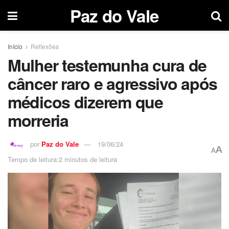
Paz do Vale
Início
Reflexões
Mulher testemunha cura de
câncer raro e agressivo após
médicos dizerem que
morreria
por
Paz do Vale
19/06/24
A
A
Tempo de leitura:2 minutos de leitura