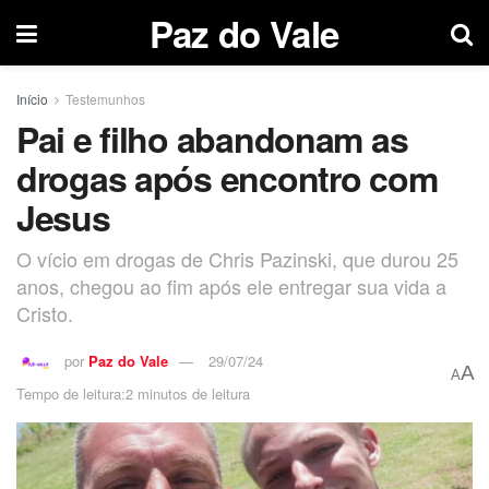
Paz do Vale
Início
Testemunhos
Pai e filho abandonam as
drogas após encontro com
Jesus
O vício em drogas de Chris Pazinski, que durou 25
anos, chegou ao fim após ele entregar sua vida a
Cristo.
por
Paz do Vale
29/07/24
A
A
Tempo de leitura:2 minutos de leitura