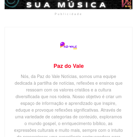
Publicidade
Paz do Vale
Nós, da Paz do Vale Notícias, somos uma equipe
dedicada à partilha de notícias, reflexões e ensinos que
ressoam com os valores cristãos e a cultura
diversificada que nos rodeia. Nosso objetivo é criar um
espaço de informação e aprendizado que inspire,
eduque e provoque reflexões significativas. Através de
uma variedade de categorias de conteúdo, exploramos
o mundo gospel, o enriquecimento bíblico, as
expressões culturais e muito mais, sempre com o intuito
de proporcionar uma experiência enriquecedora para