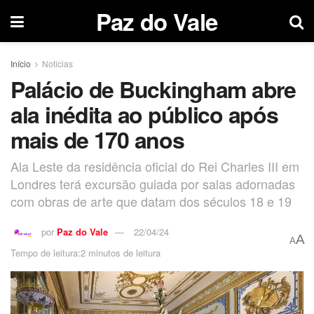
Paz do Vale
Início
Notícias
Palácio de Buckingham abre
ala inédita ao público após
mais de 170 anos
Ala Leste da residência oficial do Rei Charles III em
Londres terá excursão guiada por salas adornadas
com obras de arte que datam dos séculos 18 e 19
por
Paz do Vale
22/04/24
A
A
Tempo de leitura:2 minutos de leitura