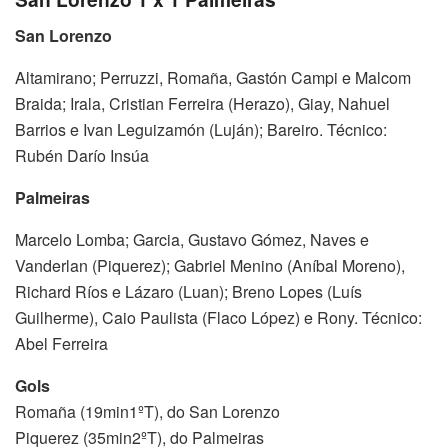
San Lorenzo
Altamirano; Perruzzi, Romaña, Gastón Campi e Malcom
Braida; Irala, Cristian Ferreira (Herazo), Giay, Nahuel
Barrios e Ivan Leguizamón (Luján); Bareiro. Técnico:
Rubén Darío Insúa
Palmeiras
Marcelo Lomba; Garcia, Gustavo Gómez, Naves e
Vanderlan (Piquerez); Gabriel Menino (Aníbal Moreno),
Richard Ríos e Lázaro (Luan); Breno Lopes (Luís
Guilherme), Caio Paulista (Flaco López) e Rony. Técnico:
Abel Ferreira
Gols
Romaña (19min1ºT), do San Lorenzo
Piquerez (35min2ºT), do Palmeiras