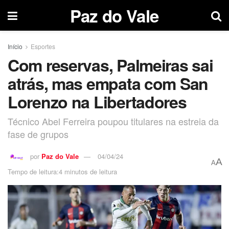
Paz do Vale
Início
Esportes
Com reservas, Palmeiras sai
atrás, mas empata com San
Lorenzo na Libertadores
Técnico Abel Ferreira poupou titulares na estreia da
fase de grupos
por
Paz do Vale
04/04/24
A
A
Tempo de leitura:4 minutos de leitura