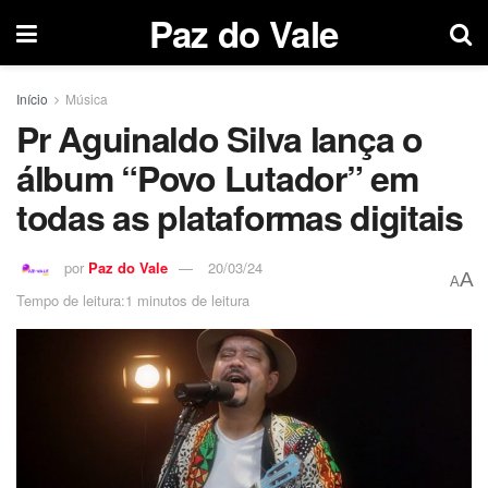
Paz do Vale
Início
Música
Pr Aguinaldo Silva lança o
álbum “Povo Lutador” em
todas as plataformas digitais
por
Paz do Vale
20/03/24
A
A
Tempo de leitura:1 minutos de leitura