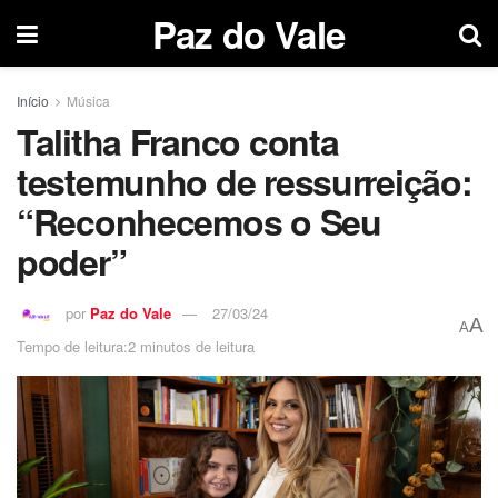
Paz do Vale
Início
Música
Talitha Franco conta
testemunho de ressurreição:
“Reconhecemos o Seu
poder”
por
Paz do Vale
27/03/24
A
A
Tempo de leitura:2 minutos de leitura