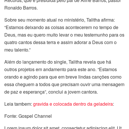
Records, que é presidida pelo pai de Aline Barros, pastor
Ronaldo Barros.
Sobre seu momento atual no ministério, Talitha afirma:
“Estamos deixando as coisas acontecerem no tempo de
Deus, mas eu quero muito levar o meu testemunho para os
quatro cantos dessa terra e assim adorar a Deus com o
meu talento.”
Além do lançamento do single, Talitha revela que há
outros projetos em andamento para este ano. “Estamos
orando e agindo para que em breve lindas canções como
essa cheguem a todos que precisam ouvir uma mensagem
de paz e esperança”, conclui a jovem cantora.
Leia tambem:
gravida e colocada dentro da geladeira
:
Fonte: Gospel Channel
Lorem ipsum dolor sit amet, consectetur adipiscing elit. Ut