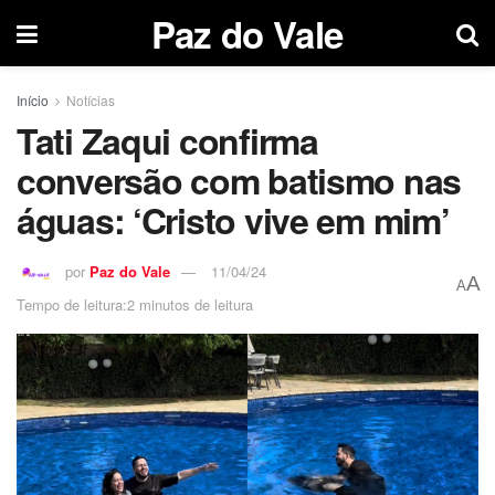
Paz do Vale
Início
Notícias
Tati Zaqui confirma
conversão com batismo nas
águas: ‘Cristo vive em mim’
por
Paz do Vale
11/04/24
A
A
Tempo de leitura:2 minutos de leitura