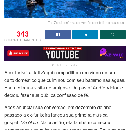
Tati Zaqui confirma conversão com batismo nas águas
343
COMPARTILHAMENTOS
Publicidade
A ex-funkeira Tati Zaqui compartilhou um vídeo de um
culto doméstico que culminou com seu batismo nas águas.
Ela recebeu a visita de amigos e do pastor André Victor, e
decidiu fazer sua pública confissão de fé.
Após anunciar sua conversão, em dezembro do ano
passado a ex-funkeira lançou sua primeira música
gospel,
Me Guia
. Na ocasião, ela também começou
a mostrar seu novo figurino nas redes sociais. Em uma das