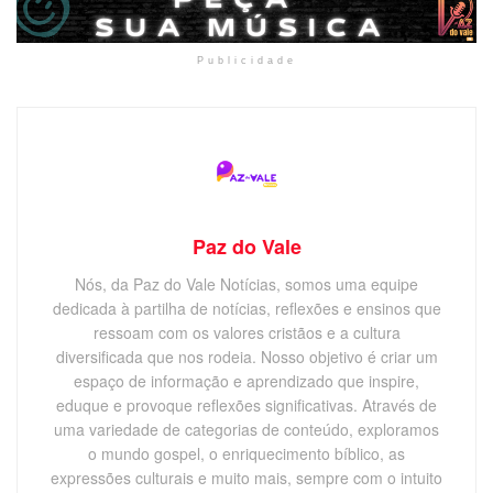
Publicidade
Paz do Vale
Nós, da Paz do Vale Notícias, somos uma equipe
dedicada à partilha de notícias, reflexões e ensinos que
ressoam com os valores cristãos e a cultura
diversificada que nos rodeia. Nosso objetivo é criar um
espaço de informação e aprendizado que inspire,
eduque e provoque reflexões significativas. Através de
uma variedade de categorias de conteúdo, exploramos
o mundo gospel, o enriquecimento bíblico, as
expressões culturais e muito mais, sempre com o intuito