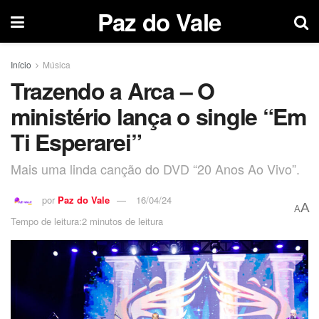
Paz do Vale
Início
Música
Trazendo a Arca – O
ministério lança o single “Em
Ti Esperarei”
Mais uma linda canção do DVD “20 Anos Ao Vivo”.
por
Paz do Vale
16/04/24
A
A
Tempo de leitura:2 minutos de leitura