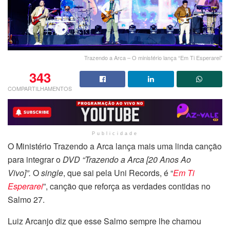
Trazendo a Arca – O ministério lança “Em Ti Esperarei”
343
COMPARTILHAMENTOS
Publicidade
O Ministério Trazendo a Arca lança mais uma linda canção
para integrar o
DVD “Trazendo a Arca [20 Anos Ao
Vivo]”.
O
single
, que sai pela Uni Records, é “
Em Ti
Esperarei
”, canção que reforça as verdades contidas no
Salmo 27.
Luiz Arcanjo diz que esse Salmo sempre lhe chamou