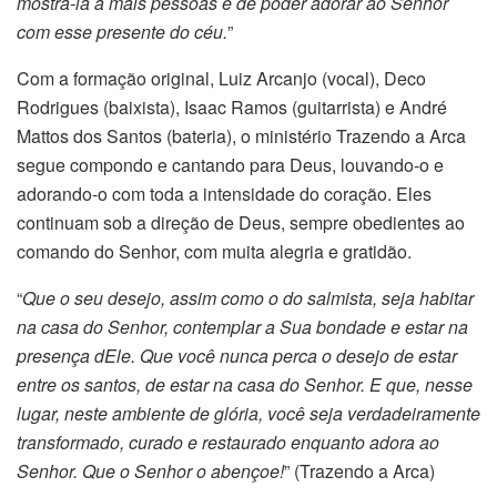
mostrá-la a mais pessoas e de poder adorar ao Senhor
com esse presente do céu.
”
Com a formação original, Luiz Arcanjo (vocal), Deco
Rodrigues (baixista), Isaac Ramos (guitarrista) e André
Mattos dos Santos (bateria), o ministério Trazendo a Arca
segue compondo e cantando para Deus, louvando-o e
adorando-o com toda a intensidade do coração. Eles
continuam sob a direção de Deus, sempre obedientes ao
comando do Senhor, com muita alegria e gratidão.
“
Que o seu desejo, assim como o do salmista, seja habitar
na casa do Senhor, contemplar a Sua bondade e estar na
presença dEle. Que você nunca perca o desejo de estar
entre os santos, de estar na casa do Senhor. E que, nesse
lugar, neste ambiente de glória, você seja verdadeiramente
transformado, curado e restaurado enquanto adora ao
Senhor. Que o Senhor o abençoe!
” (Trazendo a Arca)