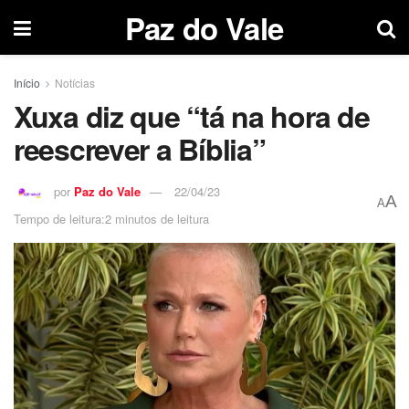
Paz do Vale
Início
Notícias
Xuxa diz que “tá na hora de
reescrever a Bíblia”
por
Paz do Vale
22/04/23
A
A
Tempo de leitura:2 minutos de leitura