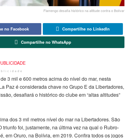
Flamengo desafia histórico na altitude contra o Bolívar
he no Facebook
Compartilhe no LinkedIn
Compartilhe no WhatsApp
ublicidade
de 3 mil e 600 metros acima do nível do mar, nesta
m La Paz é considerada chave no Grupo E da Libertadores,
ssão, desafiará o histórico do clube em “altas altitudes”
ima dos 3 mil metros nível do mar na Libertadores. São
 triunfo foi, justamente, na última vez na qual o Rubro-
é, em Oruro, na Bolívia, em 2019. Confira todos os jogos