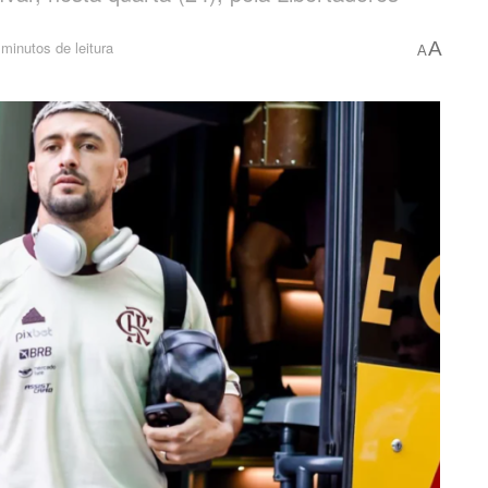
minutos de leitura
A
A