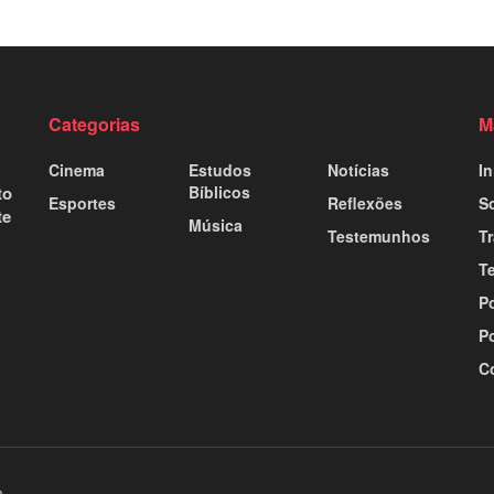
Categorias
M
Cinema
Estudos
Notícias
In
to
Bíblicos
Esportes
Reflexões
S
te
Música
Testemunhos
T
T
Po
Po
C
a
.