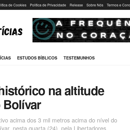
lítica de Cookies
Política de Privacidade
Release
Sobre Nós
Termos e Con
ÍCIAS
ESTUDOS BÍBLICOS
TESTEMUNHOS
istórico na altitude
 Bolívar
ivo acima dos 3 mil metros acima do nível do
ívar, nesta quarta (24), pela Libertadores