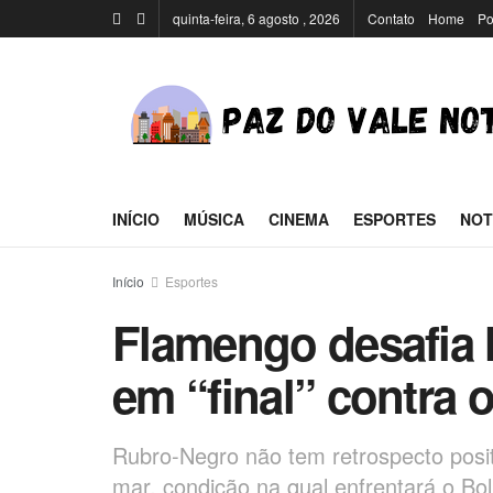
quinta-feira, 6 agosto , 2026
Contato
Home
Po
INÍCIO
MÚSICA
CINEMA
ESPORTES
NOT
Início
Esportes
Flamengo desafia h
em “final” contra o
Rubro-Negro não tem retrospecto posit
mar, condição na qual enfrentará o Bol