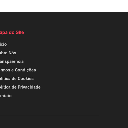
apa do Site
ício
obre Nós
ransparência
ermos e Condições
lítica de Cookies
lítica de Privacidade
ontato