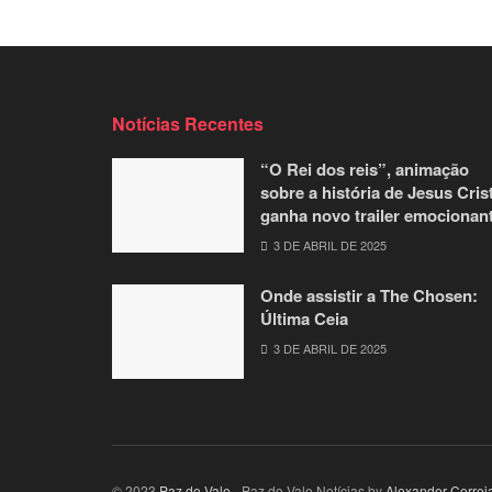
Notícias Recentes
“O Rei dos reis”, animação
sobre a história de Jesus Cris
ganha novo trailer emocionan
3 DE ABRIL DE 2025
Onde assistir a The Chosen:
Última Ceia
3 DE ABRIL DE 2025
© 2023
Paz do Vale
- Paz do Vale Notícias by
Alexander Correi