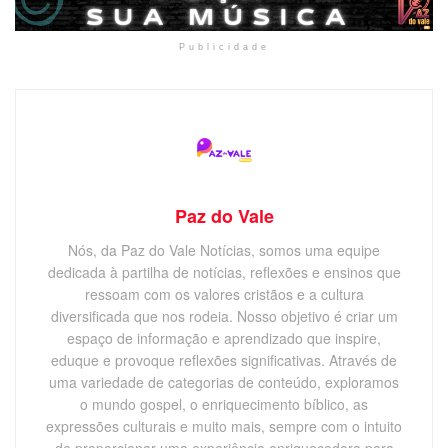
Publicidade
Paz do Vale
Nós, da Paz do Vale Notícias, somos uma equipe
dedicada à partilha de notícias, reflexões e ensinos que
ressoam com os valores cristãos e a cultura
diversificada que nos rodeia. Nosso objetivo é criar um
espaço de informação e aprendizado que inspire,
eduque e provoque reflexões significativas. Através de
uma variedade de categorias de conteúdo, exploramos
o mundo gospel, o enriquecimento bíblico, as
expressões culturais e muito mais, sempre com o intuito
de proporcionar uma experiência enriquecedora para