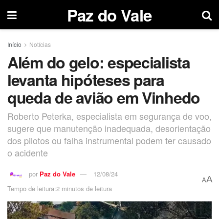
Paz do Vale
Início
Notícias
Além do gelo: especialista
levanta hipóteses para
queda de avião em Vinhedo
Roberto Peterka, especialista em segurança de voo,
sugere que manutenção inadequada, desorientação
dos pilotos ou falha instrumental podem ter causado
o acidente
por
Paz do Vale
12/08/24
A
A
Tempo de leitura:2 minutos de leitura