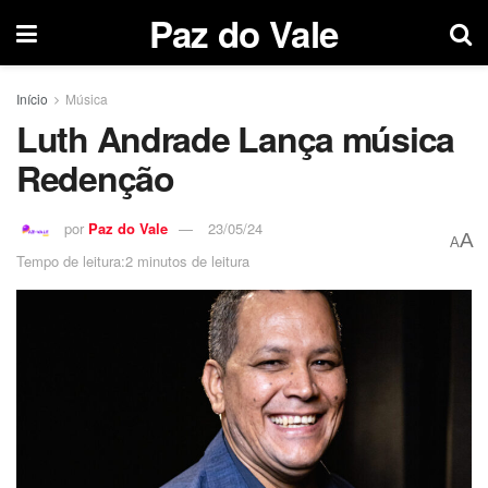
Paz do Vale
Início
Música
Luth Andrade Lança música
Redenção
por
Paz do Vale
23/05/24
A
A
Tempo de leitura:2 minutos de leitura