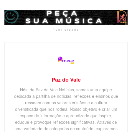
Publicidade
Paz do Vale
Nós, da Paz do Vale Notícias, somos uma equipe
dedicada à partilha de notícias, reflexões e ensinos que
ressoam com os valores cristãos e a cultura
diversificada que nos rodeia. Nosso objetivo é criar um
espaço de informação e aprendizado que inspire,
eduque e provoque reflexões significativas. Através de
uma variedade de categorias de conteúdo, exploramos