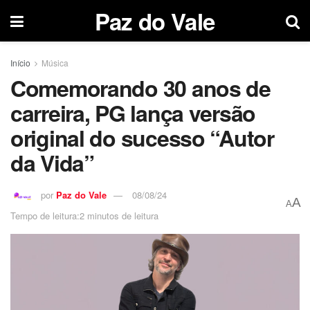
Paz do Vale
Início
Música
Comemorando 30 anos de
carreira, PG lança versão
original do sucesso “Autor
da Vida”
por
Paz do Vale
08/08/24
A
A
Tempo de leitura:2 minutos de leitura