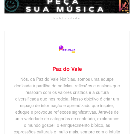
Publicidade
Paz do Vale
Nós, da Paz do Vale Notícias, somos uma equipe
dedicada à partilha de notícias, reflexões e ensinos que
ressoam com os valores cristãos e a cultura
diversificada que nos rodeia. Nosso objetivo é criar um
espaço de informação e aprendizado que inspire,
eduque e provoque reflexões significativas. Através de
uma variedade de categorias de conteúdo, exploramos
o mundo gospel, o enriquecimento bíblico, as
expressões culturais e muito mais, sempre com o intuito