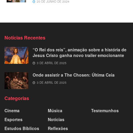
20 DE JUNHO DE 2024
Notícias Recentes
“O Rei dos reis”, animação sobre a história de
Jesus Cristo ganha novo trailer emocionante
3 DE ABRIL DE 2025
Onde assistir a The Chosen: Última Ceia
3 DE ABRIL DE 2025
Categorias
Cinema
Música
Testemunhos
Esportes
Notícias
Estudos Bíblicos
Reflexões