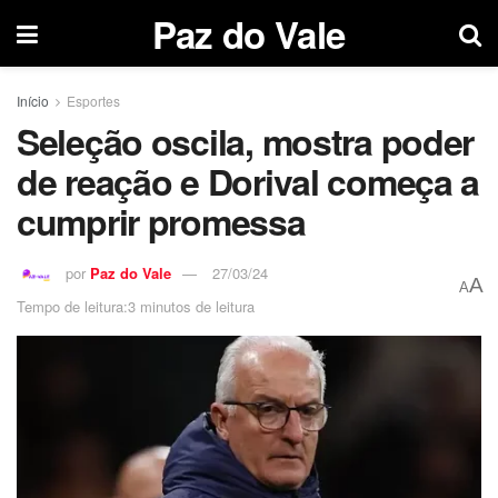
Paz do Vale
Início
Esportes
Seleção oscila, mostra poder
de reação e Dorival começa a
cumprir promessa
por
Paz do Vale
27/03/24
A
A
Tempo de leitura:3 minutos de leitura