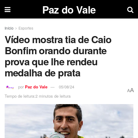
Paz do Vale
Início
Esportes
Vídeo mostra tia de Caio
Bonfim orando durante
prova que lhe rendeu
medalha de prata
por
Paz do Vale
05/08/24
A
A
Tempo de leitura:2 minutos de leitura