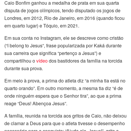
Caio Bonfim ganhou a medalha de prata em sua quarta
disputa de jogos olímpicos, tendo disputado os jogos de
Londres, em 2012, Rio de Janeiro, em 2016 (quando ficou
em quarto lugar) e Tóquio, em 2021.
Em sua conta no Instagram, ele se descreve como cristão
(“I belong to Jesus”, frase popularizada por Kaká durante
sua carreira que significa “pertenço a Jesus”) e
compartilhou o
vídeo
dos bastidores da família na torcida
durante sua prova.
Em meio à prova, a prima do atleta diz “a minha tia está no
quarto orando”. Em outro momento, a mesma tia diz “é de
onde ninguém espera que o Senhor tira”, ao que a prima
reage “Deus! Abençoa Jesus”.
A família, reunida na torcida aos gritos de Caio, não deixou
de clamar a Deus para que o atleta tivesse o desempenho
necessário para a conquista: “Ajuda ele, Jesus!”, grita a